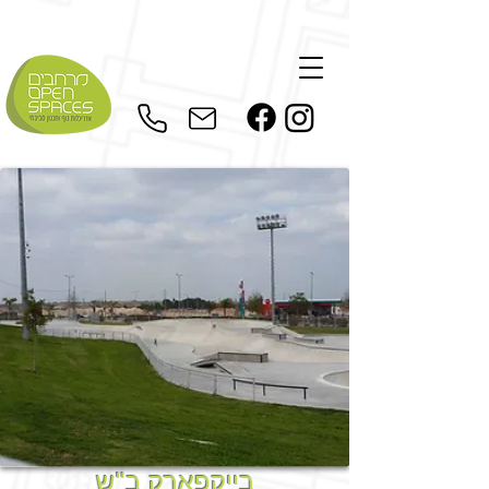
בייקפארק ב"ש