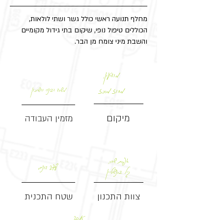
מחלף תנועה ראשי כולל גשר ושתי לולאות,
הכוללים טיפול נופי, שיקום בתי גידול מקומיים
והשבת מיני צומח מן הבר.
מודיעין,
מחוז מרכז
משרד הבינוי והשיכון
מיקום
מזמין העבודה
אפרת שחר,
278 דונם
גיל ברנשטיין
צוות התכנון
שטח התכנית
2015