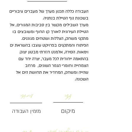
העבודה כללה תכנון מערך של מעברים ציבוריים
בשכונת נוף הטיילת בנתניה.
מערך השבילים מקשר בין סביבות המגורים, אל
הטיילת העירונית לאורך קו החוף ומשובצים בו
מתקני משחק, הצללות ושטחים מגוננים.
הפיתוח והמתקנים בפרויקט עוצבו בהשראת ים
וימאות. הסירה, אלמנט חזרתי מבטון יצוק
בהתאמה ייחודית לכל מעבר, יצרה יחד עם
הצמחייה וחומרי הגמר השונים, מרחב
שהייה
ומשחק, המחדיר את תחושת הים אל
השכונה.
נתניה
עירית נתניה
מיקום
מזמין העבודה
13 דונם
זיו כהן, יפעת מנקוביץ דרוקמן, גלעד שקד