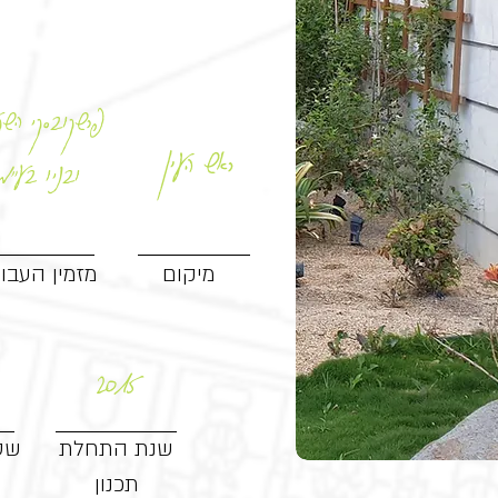
פרשקובסקי השק
ראש העין
ובניו בע"מ
מיקום
מזמין העבו
2015
שנת התחלת
שט
תכנון