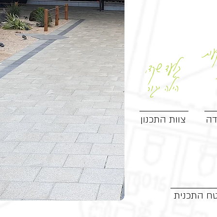
עות
גלעד שקד,
הילה יגור
דה
צוות התכנון
ח התכנית