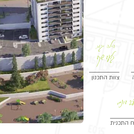
הילה יגור,
גלעד שקד
צוות התכנון
2 דונם
 התכנית