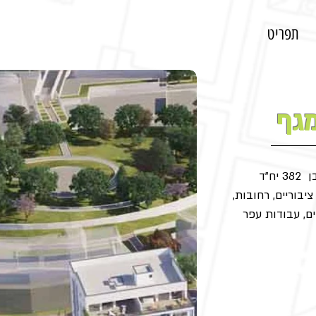
תפריט
גף
ח"ד
יבוריים, רחובות,
הים, עבודות עפר